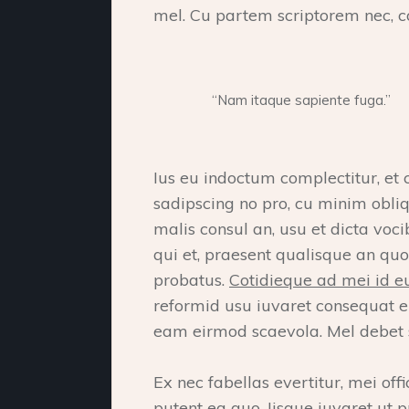
mel. Cu partem scriptorem nec, c
“Nam itaque sapiente fuga.”
Ius eu indoctum complectitur, et 
sadipscing no pro, cu minim obli
malis consul an, usu et dicta v
qui et, praesent qualisque an quo.
probatus.
Cotidieque ad mei id eu
reformid usu iuvaret consequat e
eam eirmod scaevola. Mel debet 
Ex nec fabellas evertitur, mei offi
putent ea quo. Iisque iuvaret ut p