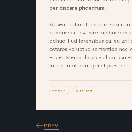
per discere phaedrum.
At sea oratio atomorum suscipiantu
nominavi convenire mediocrem, me
adhuc illud forensibus cu, eu zril 
ceteros voluptua sententiae nec,
ei per. Mei malis consul an, usu 
labore malorum qui et present.
PARKS
SUBURB
PREV