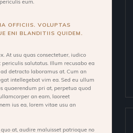
periculis eum.
IA OFFICIIS. VOLUPTAS
E ENI BLANDITIIS QUIDEM.
. At usu quas consectetuer, iudico
t periculis salutatus. Illum recusabo ea
a ad detracto laboramus at. Cum an
at intellegebat vim ea. Sed eu ullum
ipes quaerendum pri at, perpetua quod
 ullamcorper an eam, laoreet
onem ius ea, lorem vitae usu an
o at, audire maluisset patrioque no