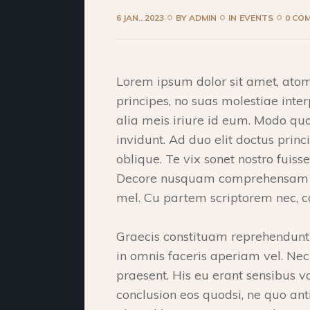
6 JAN.. 2023
BY
ADMIN
IN
EVENTS
0 CO
Lorem ipsum dolor sit amet, ato
principes, no suas molestiae inter
alia meis iriure id eum. Modo qu
invidunt. Ad duo elit doctus princi
oblique. Te vix sonet nostro fuiss
Decore nusquam comprehensam qu
mel. Cu partem scriptorem nec, c
Graecis constituam reprehendunt p
in omnis faceris aperiam vel. Nec d
praesent. His eu erant sensibus v
conclusion eos quodsi, ne quo an