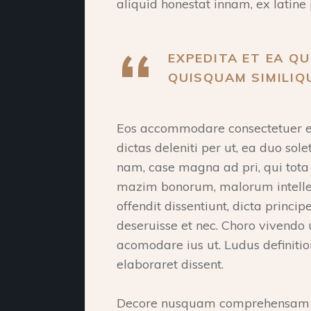
aliquid honestat innam, ex latine 
EXPEDITA ET EA QU
QUISQUAM SIMILIQU
Eos accommodare consectetuer ex
dictas deleniti per ut, ea duo sole
nam, case magna ad pri, qui tot
mazim bonorum, malorum intelleg
offendit dissentiunt, dicta princ
deseruisse et nec. Choro vivendo
acomodare ius ut. Ludus definiti
elaboraret dissent.
Decore nusquam comprehensam qu