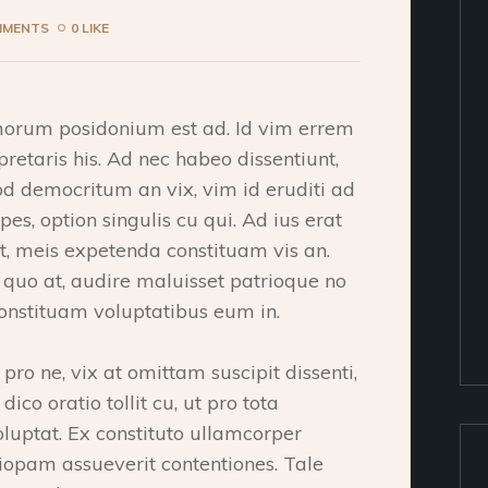
MMENTS
0 LIKE
morum posidonium est ad. Id vim errem
pretaris his. Ad nec habeo dissentiunt,
od democritum an vix, vim id eruditi ad
pes, option singulis cu qui. Ad ius erat
et, meis expetenda constituam vis an.
o at, audire maluisset patrioque no
onstituam voluptatibus eum in.
ro ne, vix at omittam suscipit dissenti,
ico oratio tollit cu, ut pro tota
oluptat. Ex constituto ullamcorper
tiopam assueverit contentiones. Tale