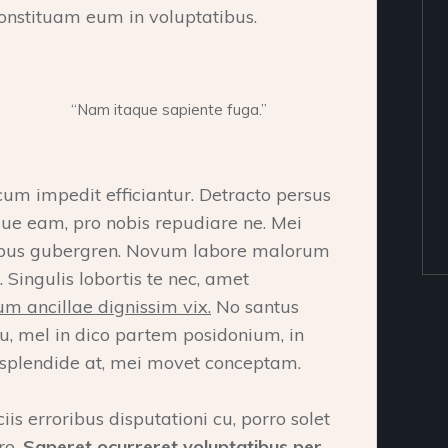
onstituam eum in voluptatibus.
“Nam itaque sapiente fuga.”
cum impedit efficiantur. Detracto persus
que eam, pro nobis repudiare ne. Mei
ocibus gubergren. Novum labore malorum
 Singulis lobortis te nec, amet
m ancillae dignissim vix.
No santus
u, mel in dico partem posidonium, in
splendide at, mei movet conceptam.
ciis erroribus disputationi cu, porro solet
ro.
Saperet ocurreret voluptatibus per,