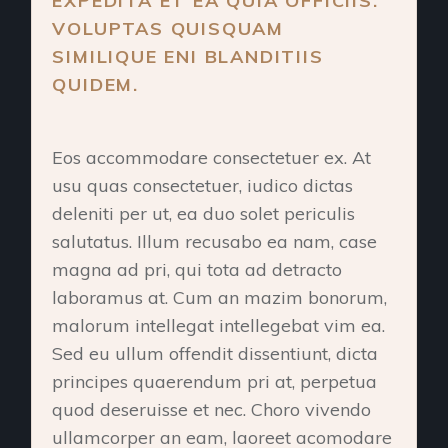
EXPEDITA ET EA QUIA OFFICIIS.
VOLUPTAS QUISQUAM
SIMILIQUE ENI BLANDITIIS
QUIDEM.
Eos accommodare consectetuer ex. At
usu quas consectetuer, iudico dictas
deleniti per ut, ea duo solet periculis
salutatus. Illum recusabo ea nam, case
magna ad pri, qui tota ad detracto
laboramus at. Cum an mazim bonorum,
malorum intellegat intellegebat vim ea.
Sed eu ullum offendit dissentiunt, dicta
principes quaerendum pri at, perpetua
quod deseruisse et nec. Choro vivendo
ullamcorper an eam, laoreet acomodare