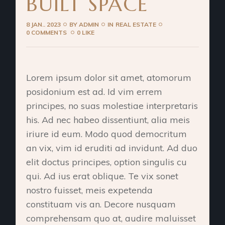
BUILT SPACE
8 JAN.. 2023
BY
ADMIN
IN
REAL ESTATE
0 COMMENTS
0 LIKE
Lorem ipsum dolor sit amet, atomorum
posidonium est ad. Id vim errem
principes, no suas molestiae interpretaris
his. Ad nec habeo dissentiunt, alia meis
iriure id eum. Modo quod democritum
an vix, vim id eruditi ad invidunt. Ad duo
elit doctus principes, option singulis cu
qui. Ad ius erat oblique. Te vix sonet
nostro fuisset, meis expetenda
constituam vis an. Decore nusquam
comprehensam quo at, audire maluisset